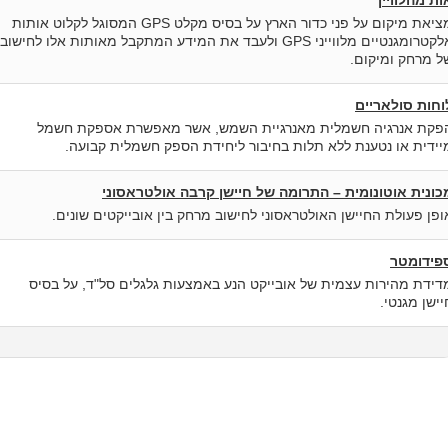
מציאת מיקום על פני כדור הארץ על בסיס מקלט GPS המסוגל לקלוט אותות
אלקטרומגנטיים מלווייני GPS ולעבד את המידע המתקבל מאותות אלו לחישוב
ל מרחק ומיקום.
וחות סולאריים
פקת אנרגיה חשמלית מאנרגיית השמש, אשר מאפשרת אספקת חשמל
יידית או נטענת ללא תלות בחיבור ליחידת הספק חשמלית קבועה.
כונית אוטונומית – התרומה של חיישן קרבה אולטראסוני
ופן פעולת החיישן האולטראסוני לחישוב מרחק בין אובייקטים שונים.
פידומטר
דידת מהירות עצמית של אובייקט הנע באמצעות גלגלים סל"ד, על בסיס
יישן מגנטי.