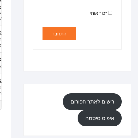
זכור אותי
ש
ל
התחבר
ה
מ
מ
א
ס
מ
ח
רישום לאתר הפורום
איפוס סיסמה